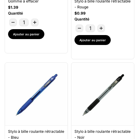
Gomme à effacer
Stylo à bille roulante rétractable
- Rouge
$1.39
Quantité
$0.99
Quantité
Ajouter au panier
Ajouter au panier
Stylo à bille roulante rétractable
Stylo à bille roulante rétractable
- Bleu
- Noir