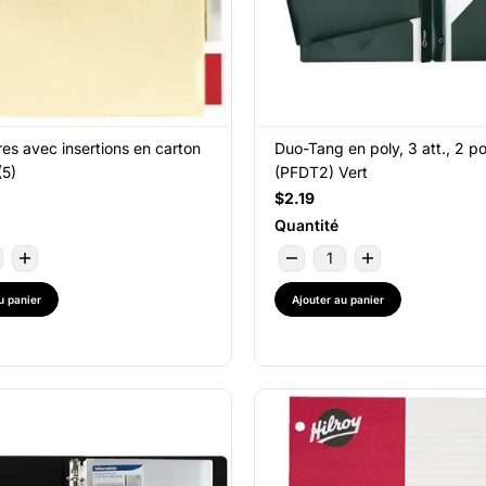
ires avec insertions en carton
Duo-Tang en poly, 3 att., 2 po
(5)
(PFDT2) Vert
$2.19
Quantité
u panier
Ajouter au panier