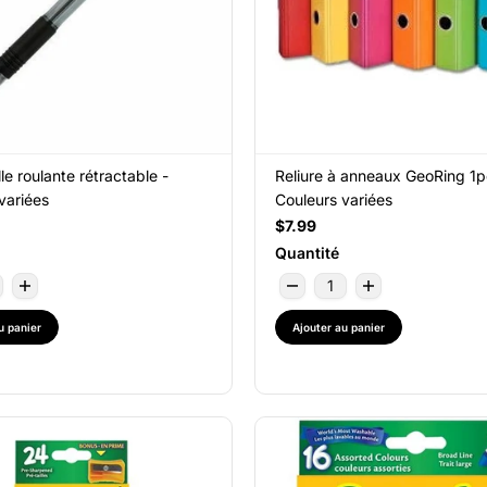
lle roulante rétractable -
Reliure à anneaux GeoRing 1p
variées
Couleurs variées
$7.99
Quantité
u panier
Ajouter au panier