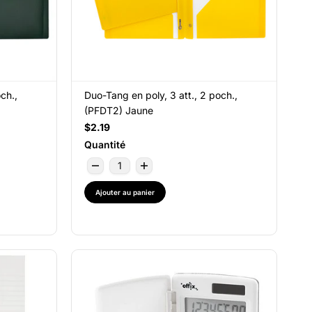
ch.,
Duo-Tang en poly, 3 att., 2 poch.,
(PFDT2) Jaune
$2.19
Quantité
Ajouter au panier