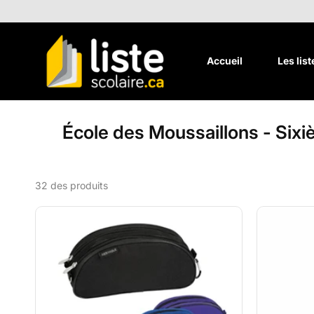
Aller au
contenu
Accueil
Les lis
École des Moussaillons - Sixi
32 des produits