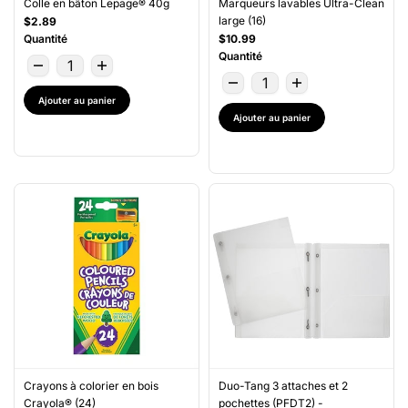
Colle en bâton Lepage® 40g
Marqueurs lavables Ultra-Clean
large (16)
$2.89
Quantité
$10.99
Quantité
Ajouter au panier
Ajouter au panier
Crayons à colorier en bois
Duo-Tang 3 attaches et 2
Crayola® (24)
pochettes (PFDT2) -