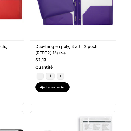
ch.,
Duo-Tang en poly, 3 att., 2 poch.,
(PFDT2) Mauve
$2.19
Quantité
Ajouter au panier