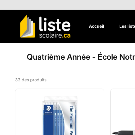
Aller au
contenu
Accueil
Les lis
Quatrième Année - École No
33 des produits