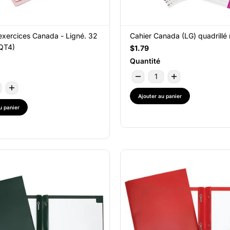
exercices Canada - Ligné. 32
Cahier Canada (LG) quadrillé
QT4)
$1.79
Quantité
Ajouter au panier
u panier