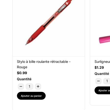
Stylo à bille roulante rétractable -
Surligneu
Rouge
$1.29
$0.99
Quantité
Quantité
Ajouter a
Ajouter au panier