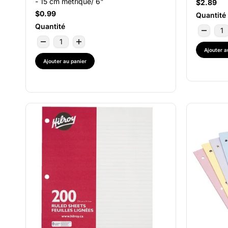
- 15 cm métrique/ 6"
$2.89
$0.99
Quantité
Quantité
Ajouter a
Ajouter au panier