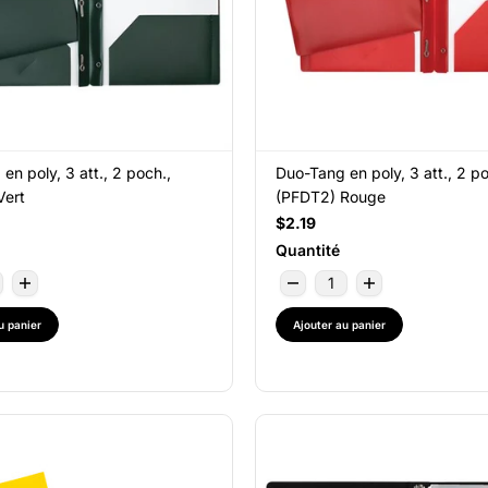
en poly, 3 att., 2 poch.,
Duo-Tang en poly, 3 att., 2 po
Vert
(PFDT2) Rouge
$2.19
Quantité
u panier
Ajouter au panier