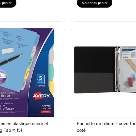
u panier
Ajouter au panier
res en plastique écrire et
Pochette de reliure - ouvertur
ig Tab™ (5)
coté