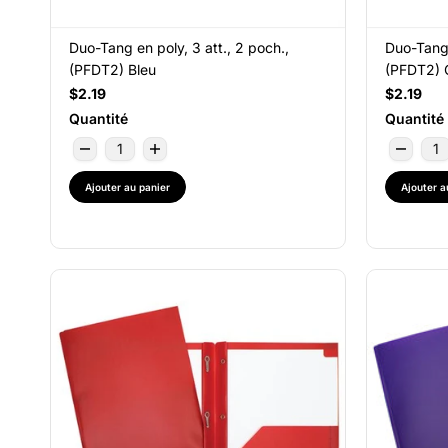
Duo-Tang en poly, 3 att., 2 poch.,
Duo-Tang 
(PFDT2) Bleu
(PFDT2) 
$2.19
$2.19
Quantité
Quantité
Ajouter au panier
Ajouter a