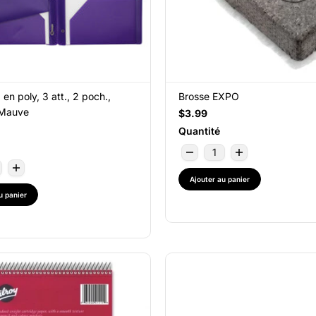
en poly, 3 att., 2 poch.,
Brosse EXPO
 Mauve
$3.99
Quantité
Ajouter au panier
u panier