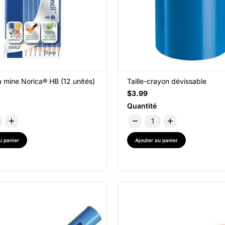
 mine Norica® HB (12 unités)
Taille-crayon dévissable
$3.99
Quantité
u panier
Ajouter au panier