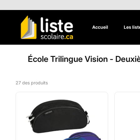
Aller au
contenu
Accueil
Les lis
École Trilingue Vision - Deu
27 des produits