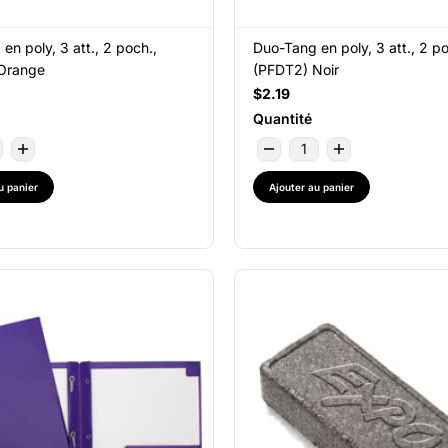
en poly, 3 att., 2 poch.,
Duo-Tang en poly, 3 att., 2 po
Orange
(PFDT2) Noir
$2.19
Quantité
u panier
Ajouter au panier