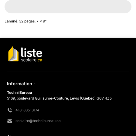
Laminé. 32 pages. 7 x 9".
Information :
Techni Bureau
5169, boulevard Guillaume-Couture, Lévis (Québec) G6V 4Z5
418-835-3174
scolaire@technibureau.ca