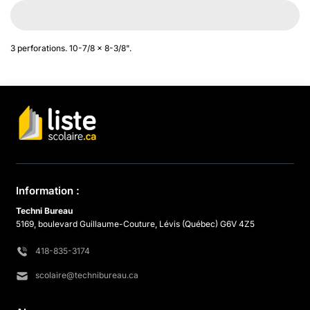
3 perforations. 10-7/8 x 8-3/8".
Information :
Techni Bureau
5169, boulevard Guillaume-Couture, Lévis (Québec) G6V 4Z5
418-835-3174
scolaire@technibureau.ca