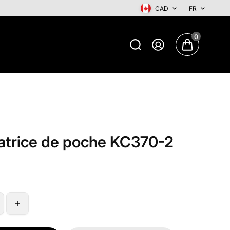
CAD
FR
0
atrice de poche KC370-2