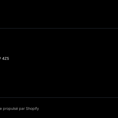
V 4Z5
 propulsé par Shopify