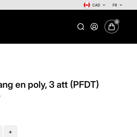
CAD
FR
0
ng en poly, 3 att (PFDT)
e