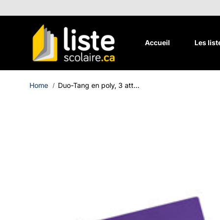
Aller au
contenu
Accueil
Les lis
Home
Duo-Tang en poly, 3 att...