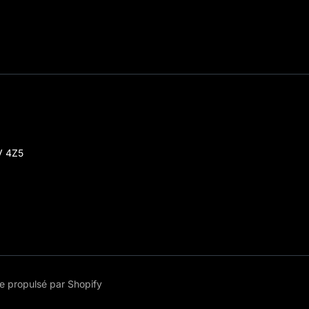
V 4Z5
 propulsé par Shopify