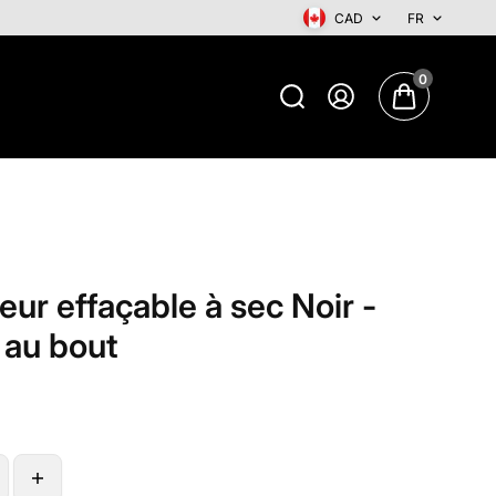
CAD
FR
0
ur effaçable à sec Noir -
 au bout