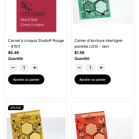
Carnet à croquis Studio® Rouge
Cahier d'écriture interligné-
- 41511
pointillé LG10 - Vert
$5.49
$1.59
Quantité
Quantité
Ajouter au panier
Ajouter au panier
ÉPUISÉ