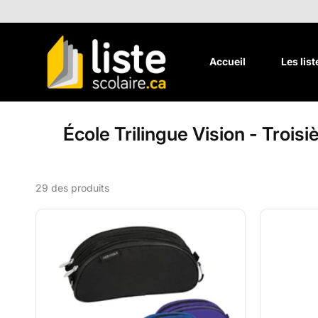
Aller au
contenu
Accueil
Les lis
École Trilingue Vision - Troi
29 des produits