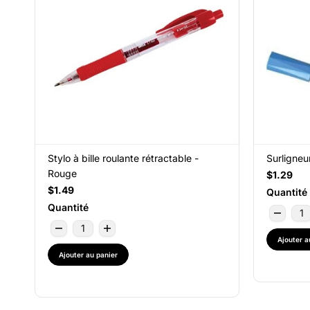
Stylo à bille roulante rétractable -
Surligneu
Rouge
$1.29
$1.49
Quantité
Quantité
Ajouter a
Ajouter au panier