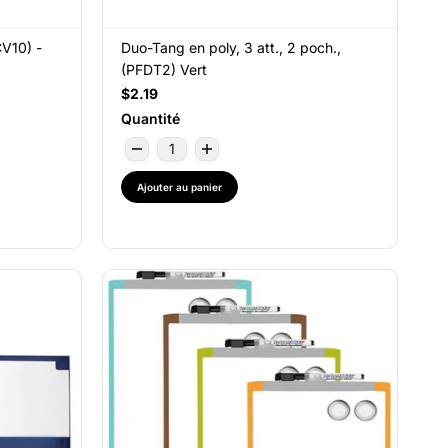
CV10) -
Duo-Tang en poly, 3 att., 2 poch.,
(PFDT2) Vert
$2.19
Quantité
Ajouter au panier