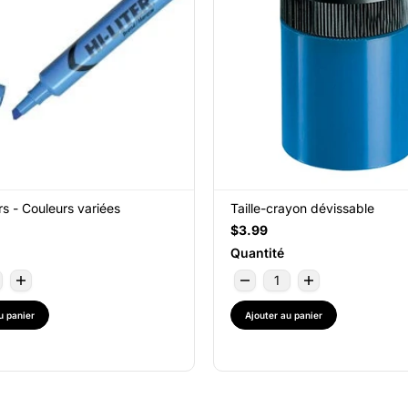
rs - Couleurs variées
Taille-crayon dévissable
$3.99
Quantité
u panier
Ajouter au panier